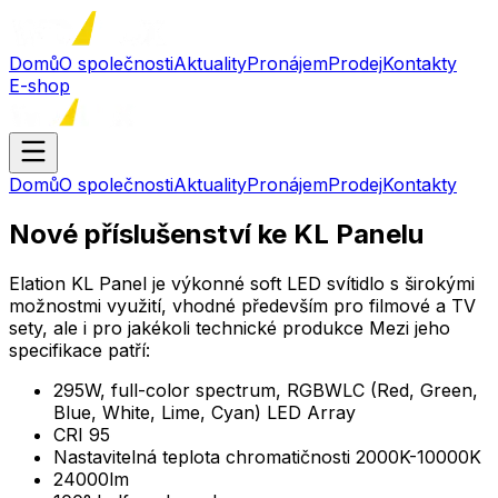
Domů
O společnosti
Aktuality
Pronájem
Prodej
Kontakty
E-shop
Domů
O společnosti
Aktuality
Pronájem
Prodej
Kontakty
Nové příslušenství ke KL Panelu
Elation KL Panel je výkonné soft LED svítidlo s širokými
možnostmi využití, vhodné především pro filmové a TV
sety, ale i pro jakékoli technické produkce Mezi jeho
specifikace patří:
295W, full-color spectrum, RGBWLC (Red, Green,
Blue, White, Lime, Cyan) LED Array
CRI 95
Nastavitelná teplota chromatičnosti 2000K-10000K
24000lm