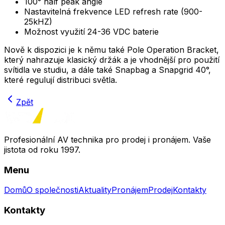
100° half peak angle
Nastavitelná frekvence LED refresh rate (900-
25kHZ)
Možnost využití 24-36 VDC baterie
Nově k dispozici je k němu také Pole Operation Bracket,
který nahrazuje klasický držák a je vhodnější pro použití
svítidla ve studiu, a dále také Snapbag a Snapgrid 40°,
které regulují distribuci světla.
Zpět
Profesionální AV technika pro prodej i pronájem. Vaše
jistota od roku 1997.
Menu
Domů
O společnosti
Aktuality
Pronájem
Prodej
Kontakty
Kontakty