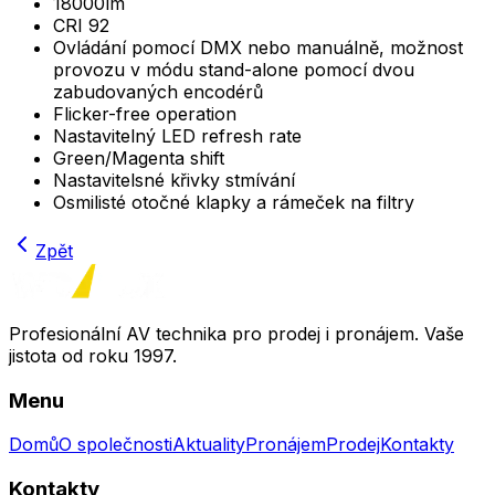
18000lm
CRI 92
Ovládání pomocí DMX nebo manuálně, možnost
provozu v módu stand-alone pomocí dvou
zabudovaných encodérů
Flicker-free operation
Nastavitelný LED refresh rate
Green/Magenta shift
Nastavitelsné křivky stmívání
Osmilisté otočné klapky a rámeček na filtry
Zpět
Profesionální AV technika pro prodej i pronájem. Vaše
jistota od roku 1997.
Menu
Domů
O společnosti
Aktuality
Pronájem
Prodej
Kontakty
Kontakty