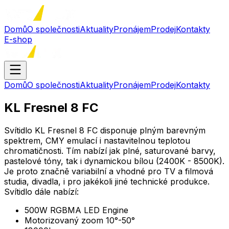
Domů
O společnosti
Aktuality
Pronájem
Prodej
Kontakty
E-shop
Domů
O společnosti
Aktuality
Pronájem
Prodej
Kontakty
KL Fresnel 8 FC
Svítidlo KL Fresnel 8 FC disponuje plným barevným
spektrem, CMY emulací i nastavitelnou teplotou
chromatičnosti. Tím nabízí jak plné, saturované barvy,
pastelové tóny, tak i dynamickou bílou (2400K - 8500K).
Je proto značně variabilní a vhodné pro TV a filmová
studia, divadla, i pro jakékoli jiné technické produkce.
Svítidlo dále nabízí:
500W RGBMA LED Engine
Motorizovaný zoom 10°-50°